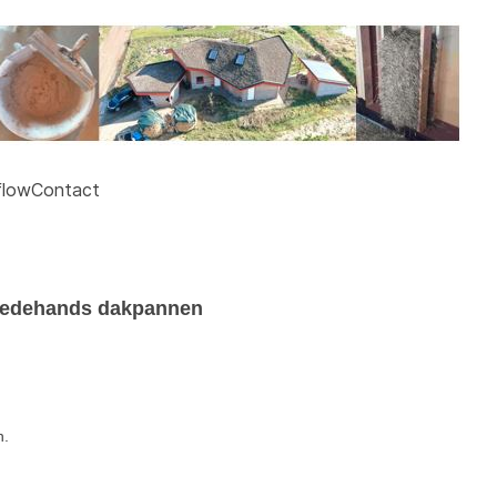
flow
Contact
weedehands dakpannen
n.